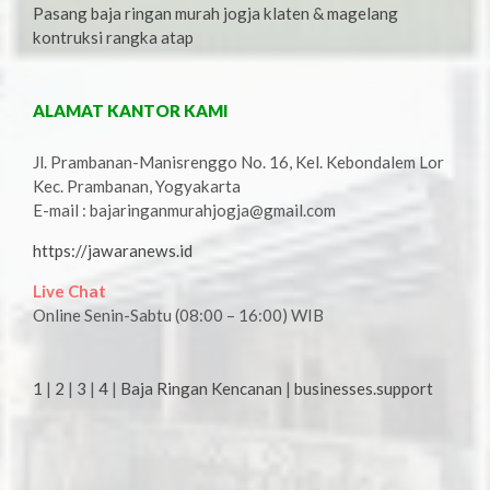
Pasang baja ringan murah jogja klaten & magelang
kontruksi rangka atap
ALAMAT KANTOR KAMI
Jl. Prambanan-Manisrenggo No. 16, Kel. Kebondalem Lor
Kec. Prambanan, Yogyakarta
E-mail : bajaringanmurahjogja@gmail.com
https://jawaranews.id
Live Chat
Online Senin-Sabtu (08:00 – 16:00) WIB
1
|
2
|
3
|
4
|
Baja Ringan Kencanan
|
businesses.support