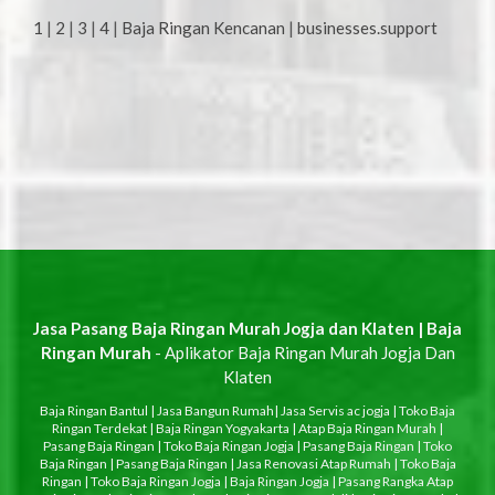
1
|
2
|
3
|
4
|
Baja Ringan Kencanan
|
businesses.support
Jasa Pasang Baja Ringan Murah Jogja dan Klaten | Baja
Ringan Murah
- Aplikator Baja Ringan Murah Jogja Dan
Klaten
Baja Ringan Bantul
|
Jasa Bangun Rumah
|
Jasa Servis ac jogja
|
Toko Baja
Ringan Terdekat
|
Baja Ringan Yogyakarta
|
Atap Baja Ringan Murah
|
Pasang Baja Ringan
|
Toko Baja Ringan Jogja
|
Pasang Baja Ringan
|
Toko
Baja Ringan
|
Pasang Baja Ringan
|
Jasa Renovasi Atap Rumah
|
Toko Baja
Ringan
|
Toko Baja Ringan Jogja
|
Baja Ringan Jogja
|
Pasang Rangka Atap