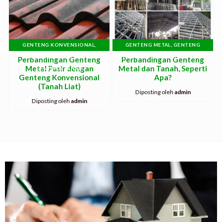
GENTENG KONVENSIONAL
,
GENTENG METAL
,
GENTENG
GENTENG METAL PASIR
,
TANAH
,
PASANG BAJA RINGAN
Perbandingan Genteng
Perbandingan Genteng
Metal Pasir dengan
Metal dan Tanah, Seperti
GENTENG TANAH
Genteng Konvensional
Apa?
(Tanah Liat)
Diposting oleh
admin
Diposting oleh
admin