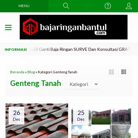
MENU
kar Atap Lama Di Ganti Baja Ringan SURVE Dan Konsultasi GRATiis..!! 
Beranda
»
Blog
» Kategori Genteng Tanah
Genteng Tanah
26
25
Des
Des