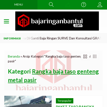
MENU
kar Atap Lama Di Ganti Baja Ringan SURVE Dan Konsultasi GRATiis..!!
Beranda
»
Arsip Kategori "Rangka baja taso genteng metal
pasir"
Kategori
Rangka baja taso genteng
metal pasir
Terpopuler
PAKET TASO RANGKA