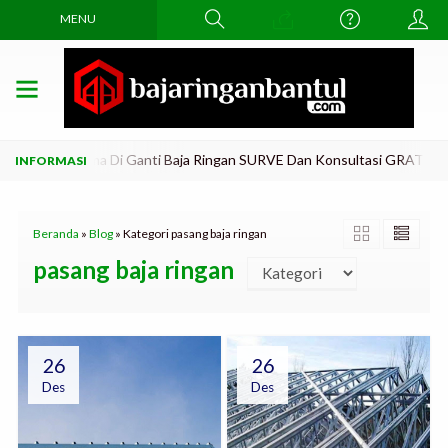
MENU
ar Atap Lama Di Ganti Baja Ringan SURVE Dan Konsultasi GRATiis..!! 
Beranda
»
Blog
» Kategori pasang baja ringan
pasang baja ringan
26
26
Des
Des