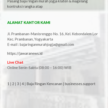
Pasang baja ringan murah jogja klaten & magelang
kontruksi rangka atap
ALAMAT KANTOR KAMI
Jl. Prambanan-Manisrenggo No. 16, Kel. Kebondalem Lor
Kec. Prambanan, Yogyakarta
E-mail : bajaringanmurahjogja@gmail.com
https://jawaranews.id
Live Chat
Online Senin-Sabtu (08:00 – 16:00) WIB
1
|
2
|
3
|
4
|
Baja Ringan Kencanan
|
businesses.support