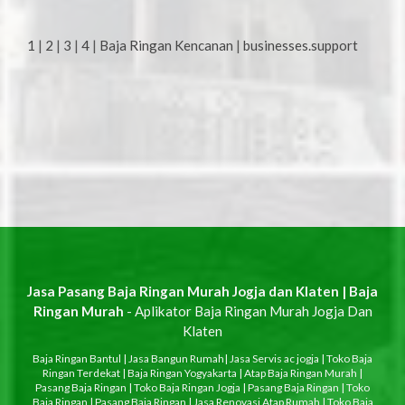
1
|
2
|
3
|
4
|
Baja Ringan Kencanan
|
businesses.support
Jasa Pasang Baja Ringan Murah Jogja dan Klaten | Baja
Ringan Murah
- Aplikator Baja Ringan Murah Jogja Dan
Klaten
Baja Ringan Bantul
|
Jasa Bangun Rumah
|
Jasa Servis ac jogja
|
Toko Baja
Ringan Terdekat
|
Baja Ringan Yogyakarta
|
Atap Baja Ringan Murah
|
Pasang Baja Ringan
|
Toko Baja Ringan Jogja
|
Pasang Baja Ringan
|
Toko
Baja Ringan
|
Pasang Baja Ringan
|
Jasa Renovasi Atap Rumah
|
Toko Baja