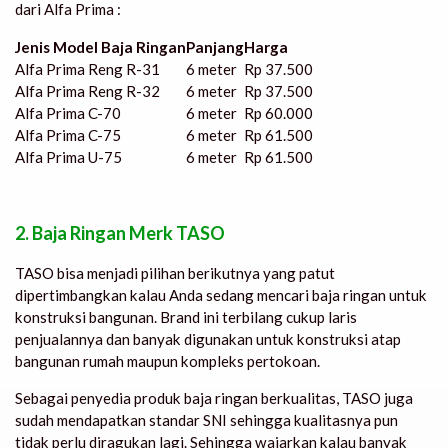
dari Alfa Prima :
Jenis Model Baja Ringan
Panjang
Harga
Alfa Prima Reng R-31
6 meter
Rp 37.500
Alfa Prima Reng R-32
6 meter
Rp 37.500
Alfa Prima C-70
6 meter
Rp 60.000
Alfa Prima C-75
6 meter
Rp 61.500
Alfa Prima U-75
6 meter
Rp 61.500
2. Baja Ringan Merk TASO
TASO bisa menjadi pilihan berikutnya yang patut
dipertimbangkan kalau Anda sedang mencari baja ringan untuk
konstruksi bangunan. Brand ini terbilang cukup laris
penjualannya dan banyak digunakan untuk konstruksi atap
bangunan rumah maupun kompleks pertokoan.
Sebagai penyedia produk baja ringan berkualitas, TASO juga
sudah mendapatkan standar SNI sehingga kualitasnya pun
tidak perlu diragukan lagi. Sehingga wajarkan kalau banyak