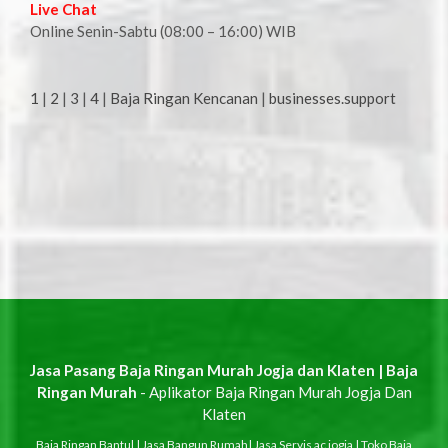
Live Chat
Online Senin-Sabtu (08:00 – 16:00) WIB
1
|
2
|
3
|
4
|
Baja Ringan Kencanan
|
businesses.support
Jasa Pasang Baja Ringan Murah Jogja dan Klaten | Baja
Ringan Murah
- Aplikator Baja Ringan Murah Jogja Dan
Klaten
Baja Ringan Bantul
|
Jasa Bangun Rumah
|
Jasa Servis ac jogja
|
Toko Baja