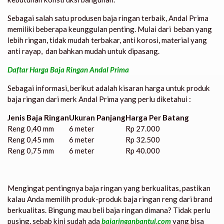
Sebagai salah satu produsen baja ringan terbaik, Andal Prima
memiliki beberapa keunggulan penting. Mulai dari beban yang
lebih ringan, tidak mudah terbakar, anti korosi, material yang
anti rayap, dan bahkan mudah untuk dipasang.
Daftar Harga Baja Ringan Andal Prima
Sebagai informasi, berikut adalah kisaran harga untuk produk
baja ringan dari merk Andal Prima yang perlu diketahui :
Jenis Baja Ringan
Ukuran Panjang
Harga Per Batang
Reng 0,40 mm
6 meter
Rp 27.000
Reng 0,45 mm
6 meter
Rp 32.500
Reng 0,75 mm
6 meter
Rp 40.000
Mengingat pentingnya baja ringan yang berkualitas, pastikan
kalau Anda memilih produk-produk baja ringan reng dari brand
berkualitas. Bingung mau beli baja ringan dimana? Tidak perlu
pusing, sebab kini sudah ada
bajaringanbantul.com
yang bisa