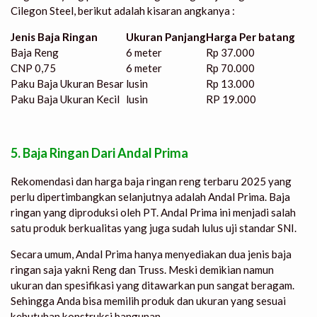
Cilegon Steel, berikut adalah kisaran angkanya :
Jenis Baja Ringan
Ukuran Panjang
Harga Per batang
Baja Reng
6 meter
Rp 37.000
CNP 0,75
6 meter
Rp 70.000
Paku Baja Ukuran Besar
lusin
Rp 13.000
Paku Baja Ukuran Kecil
lusin
RP 19.000
5. Baja Ringan Dari Andal Prima
Rekomendasi dan harga baja ringan reng
terbaru 2025 yang
perlu dipertimbangkan selanjutnya adalah Andal Prima. Baja
ringan yang diproduksi oleh PT. Andal Prima ini menjadi salah
satu produk berkualitas yang juga sudah lulus uji standar SNI.
Secara umum, Andal Prima hanya menyediakan dua jenis baja
ringan saja yakni Reng dan Truss. Meski demikian namun
ukuran dan spesifikasi yang ditawarkan pun sangat beragam.
Sehingga Anda bisa memilih produk dan ukuran yang sesuai
kebutuhan konstruksi bangunan.