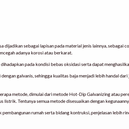
sa dijadikan sebagai lapisan pada material jenis lainnya, sebagai co
mencegah adanya korosi atau berkarat.
n dihadapkan pada kondisi bebas oksidasi serta dapat menghasilka
isi dengan galvanis, sehingga kualitas baja menjadi lebih handal da
beberapa metode, dimulai dari metode Hot-Dip Galvanizing atau per
us listrik. Tentunya semua metode disesuaikan dengan kegunaann
 pembangunan rumah serta bidang kontruksi, penjelasan lebih rinci