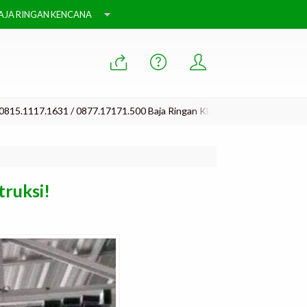
AJA RINGAN KENCANA
1631 / 0877.17171.500 Baja Ringan Klaten, Baja Ringan Jogja, Baja Rin
ruksi!