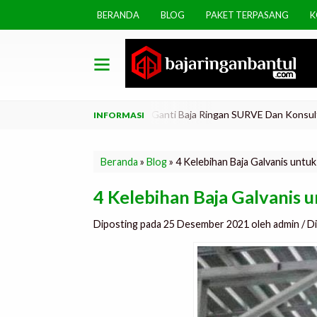
BERANDA
BLOG
PAKET TERPASANG
K
asa Bungkar Atap Lama Di Ganti Baja Ringan SURVE Dan Konsultasi GRAT
Beranda
»
Blog
»
4 Kelebihan Baja Galvanis unt
4 Kelebihan Baja Galvanis
Diposting pada 25 Desember 2021 oleh admin / Dili