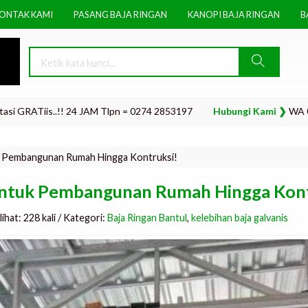
ONTAK KAMI
PASANG BAJA RINGAN
KANOPI BAJA RINGAN
B
iis..!! 24 JAM Tlpn = 0274 2853197
Hubungi Kami ❯
WA 0815.1117.
uk Pembangunan Rumah Hingga Kontruksi!
 untuk Pembangunan Rumah Hingga Kont
hat: 228 kali / Kategori:
Baja Ringan Bantul
,
kelebihan baja galvanis