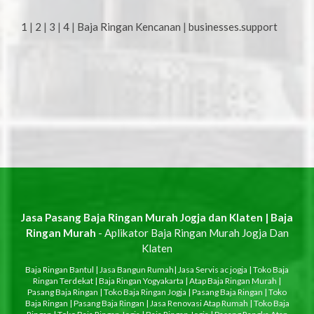
1
|
2
|
3
|
4
|
Baja Ringan Kencanan
|
businesses.support
Jasa Pasang Baja Ringan Murah Jogja dan Klaten | Baja
Ringan Murah
- Aplikator Baja Ringan Murah Jogja Dan
Klaten
Baja Ringan Bantul
|
Jasa Bangun Rumah
|
Jasa Servis ac jogja
|
Toko Baja
Ringan Terdekat
|
Baja Ringan Yogyakarta
|
Atap Baja Ringan Murah
|
Pasang Baja Ringan
|
Toko Baja Ringan Jogja
|
Pasang Baja Ringan
|
Toko
Baja Ringan
|
Pasang Baja Ringan
|
Jasa Renovasi Atap Rumah
|
Toko Baja