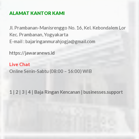
ALAMAT KANTOR KAMI
Jl. Prambanan-Manisrenggo No. 16, Kel. Kebondalem Lor
Kec. Prambanan, Yogyakarta
E-mail : bajaringanmurahjogja@gmail.com
https://jawaranews.id
Live Chat
Online Senin-Sabtu (08:00 – 16:00) WIB
1
|
2
|
3
|
4
|
Baja Ringan Kencanan
|
businesses.support