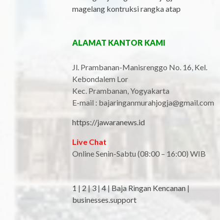
magelang kontruksi rangka atap
ALAMAT KANTOR KAMI
Jl. Prambanan-Manisrenggo No. 16, Kel.
Kebondalem Lor
Kec. Prambanan, Yogyakarta
E-mail : bajaringanmurahjogja@gmail.com
https://jawaranews.id
Live Chat
Online Senin-Sabtu (08:00 – 16:00) WIB
1
|
2
|
3
|
4
|
Baja Ringan Kencanan
|
businesses.support