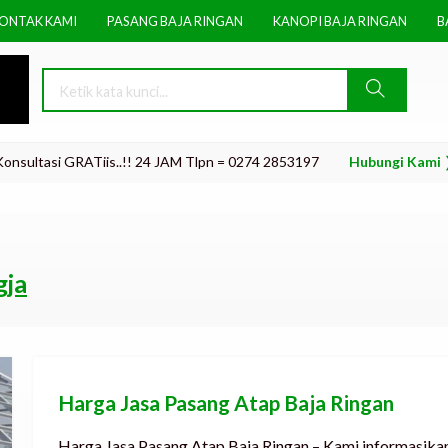
ONTAK KAMI
PASANG BAJA RINGAN
KANOPI BAJA RINGAN
B
i GRATiis..!! 24 JAM Tlpn = 0274 2853197
Hubungi Kami ❯
WA 0815
gja
Harga Jasa Pasang Atap Baja Ringan
Harga Jasa Pasang Atap Baja Ringan – Kami informasikan