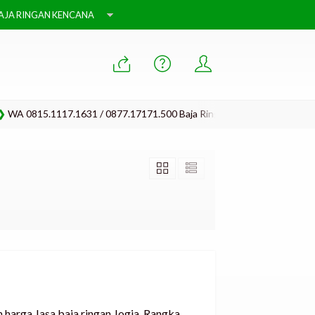
AJA RINGAN KENCANA
.1117.1631 / 0877.17171.500 Baja Ringan Klaten, Baja Ringan Jogja, Ba
 harga Jasa baja ringan Jogja, Rangka