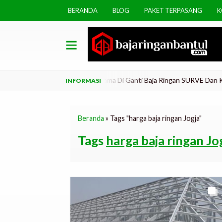
BERANDA
BLOG
PAKET TERPASANG
K
ani Jasa Bungkar Atap Lama Di Ganti Baja Ringan SURVE Dan Konsultas
Beranda
»
Tags "harga baja ringan Jogja"
Tags
harga baja ringan Jo