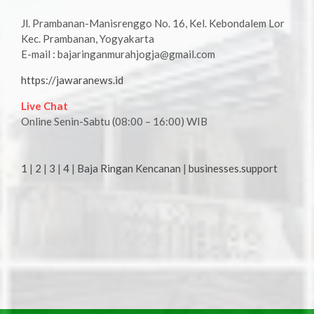
Jl. Prambanan-Manisrenggo No. 16, Kel. Kebondalem Lor
Kec. Prambanan, Yogyakarta
E-mail : bajaringanmurahjogja@gmail.com
https://jawaranews.id
Live Chat
Online Senin-Sabtu (08:00 – 16:00) WIB
1
|
2
|
3
|
4
|
Baja Ringan Kencanan
|
businesses.support