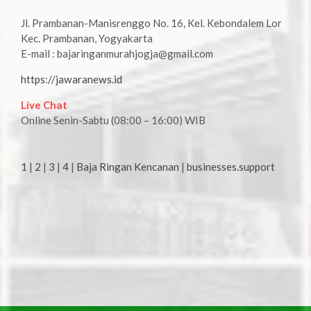
Jl. Prambanan-Manisrenggo No. 16, Kel. Kebondalem Lor
Kec. Prambanan, Yogyakarta
E-mail : bajaringanmurahjogja@gmail.com
https://jawaranews.id
Live Chat
Online Senin-Sabtu (08:00 – 16:00) WIB
1
|
2
|
3
|
4
|
Baja Ringan Kencanan
|
businesses.support