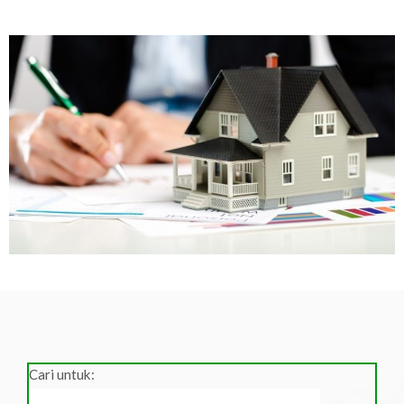
Cari untuk: