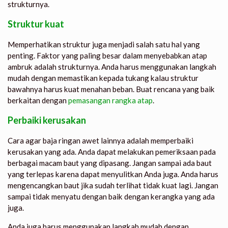
strukturnya.
Struktur kuat
Memperhatikan struktur juga menjadi salah satu hal yang
penting. Faktor yang paling besar dalam menyebabkan atap
ambruk adalah strukturnya. Anda harus menggunakan langkah
mudah dengan memastikan kepada tukang kalau struktur
bawahnya harus kuat menahan beban. Buat rencana yang baik
berkaitan dengan
pemasangan rangka atap
.
Perbaiki kerusakan
Cara agar baja ringan awet
lainnya adalah memperbaiki
kerusakan yang ada. Anda dapat melakukan pemeriksaan pada
berbagai macam baut yang dipasang. Jangan sampai ada baut
yang terlepas karena dapat menyulitkan Anda juga. Anda harus
mengencangkan baut jika sudah terlihat tidak kuat lagi. Jangan
sampai tidak menyatu dengan baik dengan kerangka yang ada
juga.
Anda juga harus menggunakan langkah mudah dengan