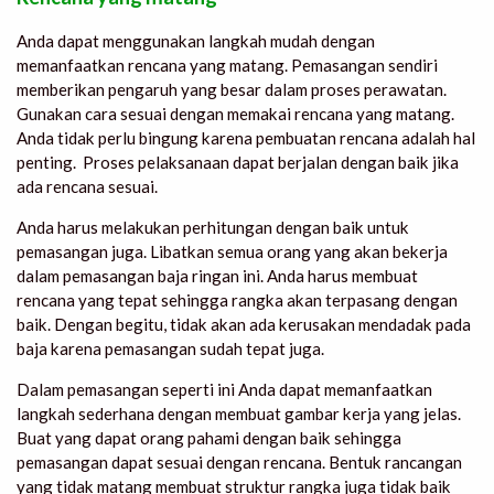
Anda dapat menggunakan langkah mudah dengan
memanfaatkan rencana yang matang. Pemasangan sendiri
memberikan pengaruh yang besar dalam proses perawatan.
Gunakan cara sesuai dengan memakai rencana yang matang.
Anda tidak perlu bingung karena pembuatan rencana adalah hal
penting. Proses pelaksanaan dapat berjalan dengan baik jika
ada rencana sesuai.
Anda harus melakukan perhitungan dengan baik untuk
pemasangan juga. Libatkan semua orang yang akan bekerja
dalam pemasangan baja ringan ini. Anda harus membuat
rencana yang tepat sehingga rangka akan terpasang dengan
baik. Dengan begitu, tidak akan ada kerusakan mendadak pada
baja karena pemasangan sudah tepat juga.
Dalam pemasangan seperti ini Anda dapat memanfaatkan
langkah sederhana dengan membuat gambar kerja yang jelas.
Buat yang dapat orang pahami dengan baik sehingga
pemasangan dapat sesuai dengan rencana. Bentuk rancangan
yang tidak matang membuat struktur rangka juga tidak baik