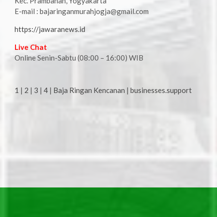
Kec. Prambanan, Yogyakarta
E-mail : bajaringanmurahjogja@gmail.com
https://jawaranews.id
Live Chat
Online Senin-Sabtu (08:00 – 16:00) WIB
1
|
2
|
3
|
4
|
Baja Ringan Kencanan
|
businesses.support