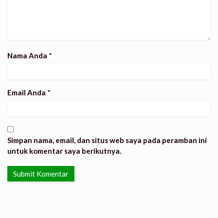
Nama Anda
*
Email Anda
*
Simpan nama, email, dan situs web saya pada peramban ini
untuk komentar saya berikutnya.