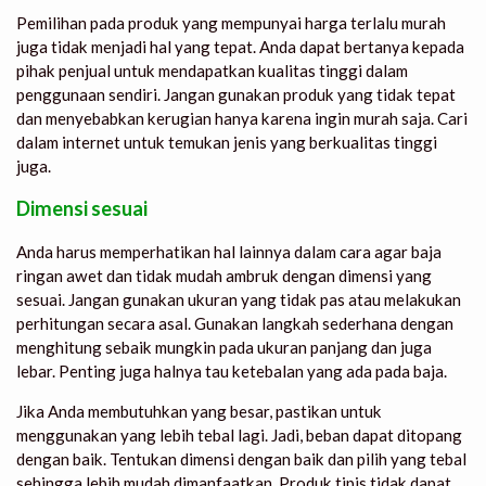
Pemilihan pada produk yang mempunyai harga terlalu murah
juga tidak menjadi hal yang tepat. Anda dapat bertanya kepada
pihak penjual untuk mendapatkan kualitas tinggi dalam
penggunaan sendiri. Jangan gunakan produk yang tidak tepat
dan menyebabkan kerugian hanya karena ingin murah saja. Cari
dalam internet untuk temukan jenis yang berkualitas tinggi
juga.
Dimensi sesuai
Anda harus memperhatikan hal lainnya dalam
cara agar baja
ringan awet
dan tidak mudah ambruk dengan dimensi yang
sesuai. Jangan gunakan ukuran yang tidak pas atau melakukan
perhitungan secara asal. Gunakan langkah sederhana dengan
menghitung sebaik mungkin pada ukuran panjang dan juga
lebar. Penting juga halnya tau ketebalan yang ada pada baja.
Jika Anda membutuhkan yang besar, pastikan untuk
menggunakan yang lebih tebal lagi. Jadi, beban dapat ditopang
dengan baik. Tentukan dimensi dengan baik dan pilih yang tebal
sehingga lebih mudah dimanfaatkan. Produk tipis tidak dapat