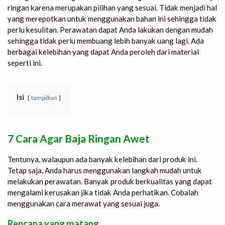
ringan karena merupakan pilihan yang sesuai. Tidak menjadi hal
yang merepotkan untuk menggunakan bahan ini sehingga tidak
perlu kesulitan. Perawatan dapat Anda lakukan dengan mudah
sehingga tidak perlu membuang lebih banyak uang lagi. Ada
berbagai kelebihan yang dapat Anda peroleh dari material
seperti ini.
Isi
tampilkan
7 Cara Agar Baja Ringan Awet
Tentunya, walaupun ada banyak kelebihan dari produk ini.
Tetap saja, Anda harus menggunakan langkah mudah untuk
melakukan perawatan. Banyak produk berkualitas yang dapat
mengalami kerusakan jika tidak Anda perhatikan. Cobalah
menggunakan cara merawat yang sesuai juga.
Rencana yang matang